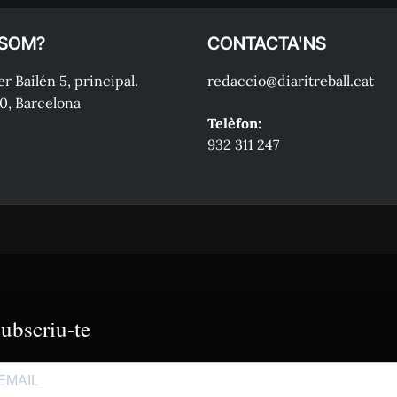
 SOM?
CONTACTA'NS
r Bailén 5, principal.
redaccio@diaritreball.cat
0, Barcelona
Telèfon:
932 311 247