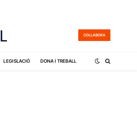
COL·LABORA
LEGISLACIÓ
DONA I TREBALL