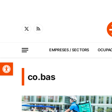
X
RSS
(Twitter)
EMPRESES / SECTORS
OCUPA
Obre la barra d'eines
co.bas