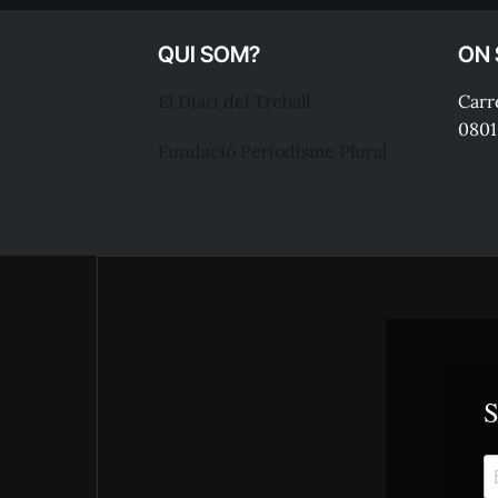
QUI SOM?
ON
El Diari del Treball
Carre
0801
Fundació Periodisme Plural