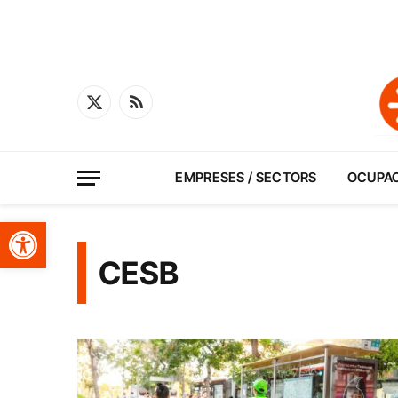
X
RSS
(Twitter)
EMPRESES / SECTORS
OCUPA
Obre la barra d'eines
CESB