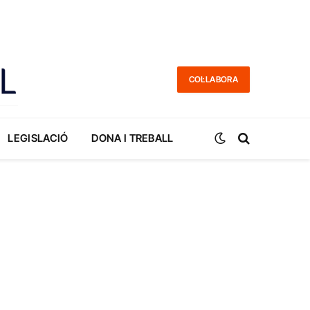
COL·LABORA
LEGISLACIÓ
DONA I TREBALL