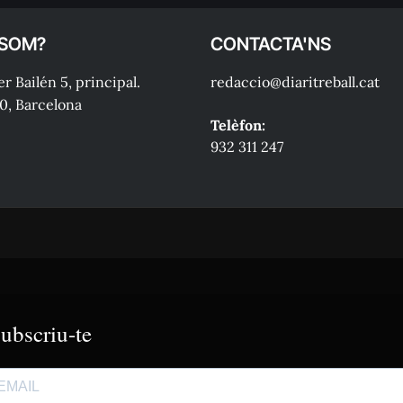
 SOM?
CONTACTA'NS
r Bailén 5, principal.
redaccio@diaritreball.cat
0, Barcelona
Telèfon:
932 311 247