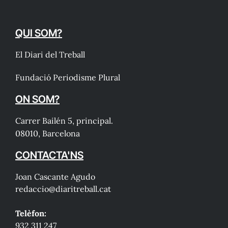
QUI SOM?
El Diari del Treball
Fundació Periodisme Plural
ON SOM?
Carrer Bailén 5, principal.
08010, Barcelona
CONTACTA'NS
Joan Cascante Agudo
redaccio@diaritreball.cat
Telèfon:
932 311 247