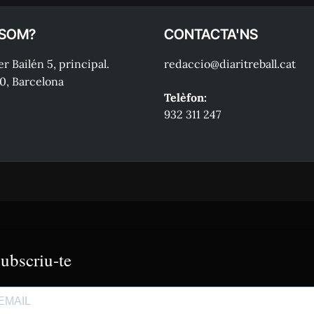
 SOM?
CONTACTA'NS
r Bailén 5, principal.
redaccio@diaritreball.cat
0, Barcelona
Telèfon:
932 311 247