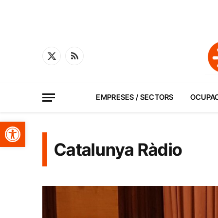
X
RSS
(Twitter)
EMPRESES / SECTORS
OCUPA
Obre la barra d'eines
Catalunya Ràdio