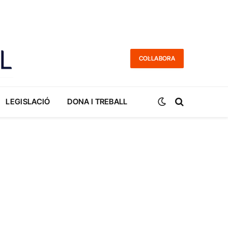
COL·LABORA
LEGISLACIÓ
DONA I TREBALL