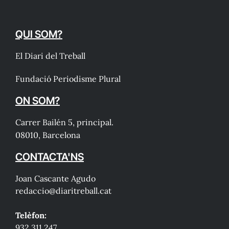
QUI SOM?
El Diari del Treball
Fundació Periodisme Plural
ON SOM?
Carrer Bailén 5, principal.
08010, Barcelona
CONTACTA'NS
Joan Cascante Agudo
redaccio@diaritreball.cat
Telèfon:
932 311 247