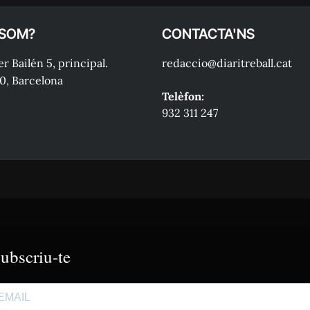
 SOM?
CONTACTA'NS
r Bailén 5, principal.
redaccio@diaritreball.cat
0, Barcelona
Telèfon:
932 311 247