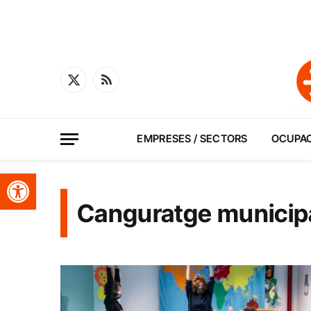
X
RSS
(Twitter)
EMPRESES / SECTORS
OCUPA
Obre la barra d'eines
Canguratge municip