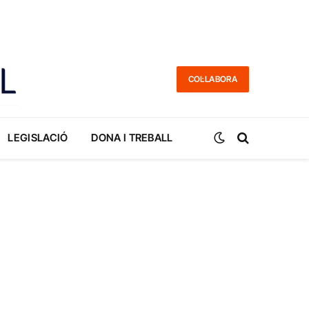
COL·LABORA
LEGISLACIÓ
DONA I TREBALL