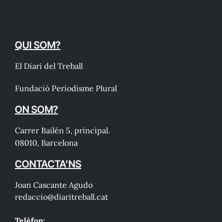
QUI SOM?
El Diari del Treball
Fundació Periodisme Plural
ON SOM?
Carrer Bailén 5, principal.
08010, Barcelona
CONTACTA'NS
Joan Cascante Agudo
redaccio@diaritreball.cat
Telèfon: