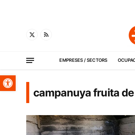
X
RSS
(Twitter)
EMPRESES / SECTORS
OCUPA
Obre la barra d'eines
campanuya fruita de