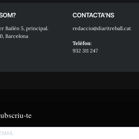
 SOM?
CONTACTA'NS
r Bailén 5, principal.
redaccio@diaritreball.cat
0, Barcelona
Telèfon:
932 311 247