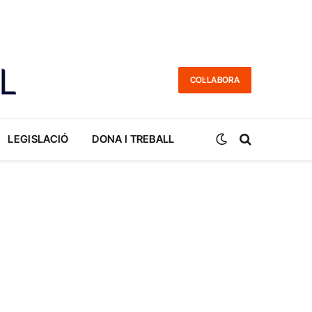
COL·LABORA
LEGISLACIÓ
DONA I TREBALL