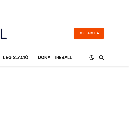
COL·LABORA
LEGISLACIÓ
DONA I TREBALL