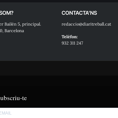
 SOM?
CONTACTA'NS
r Bailén 5, principal.
redaccio@diaritreball.cat
0, Barcelona
Telèfon:
932 311 247