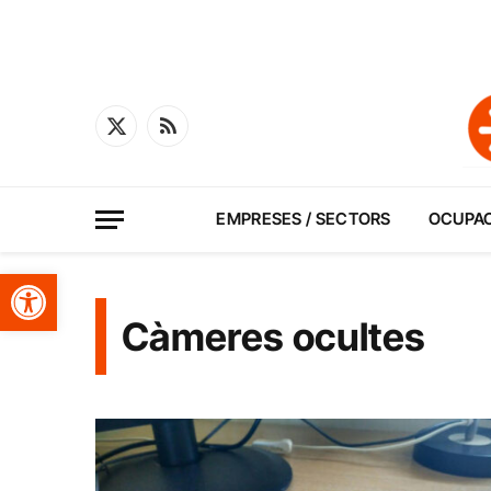
X
RSS
(Twitter)
EMPRESES / SECTORS
OCUPA
Obre la barra d'eines
Càmeres ocultes