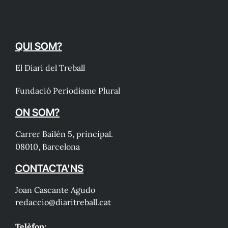
QUI SOM?
El Diari del Treball
Fundació Periodisme Plural
ON SOM?
Carrer Bailén 5, principal.
08010, Barcelona
CONTACTA'NS
Joan Cascante Agudo
redaccio@diaritreball.cat
Telèfon: