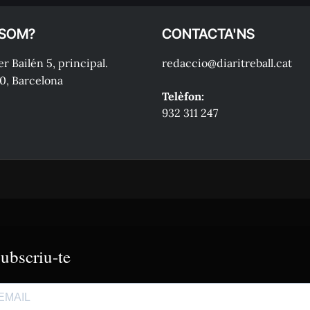
 SOM?
CONTACTA'NS
r Bailén 5, principal.
redaccio@diaritreball.cat
0, Barcelona
Telèfon:
932 311 247