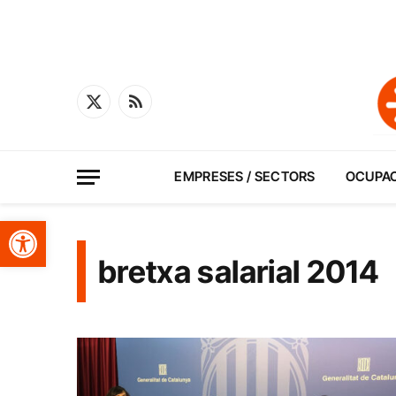
X
RSS
(Twitter)
EMPRESES / SECTORS
OCUPA
Obre la barra d'eines
bretxa salarial 2014