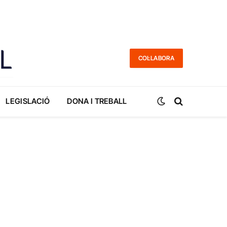
COL·LABORA
LEGISLACIÓ
DONA I TREBALL