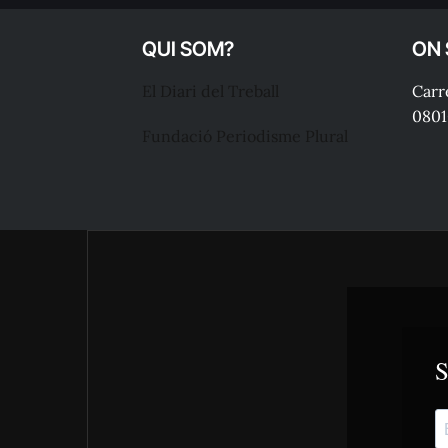
QUI SOM?
ON
El Diari del Treball
Carre
0801
Fundació Periodisme Plural