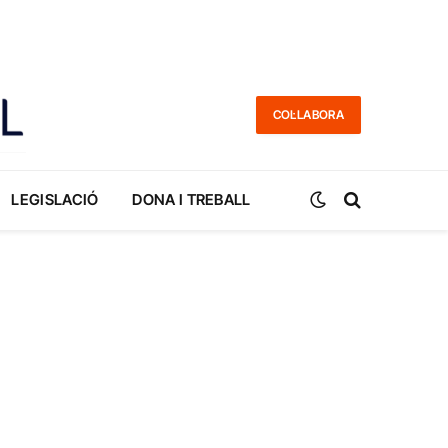
COL·LABORA
LEGISLACIÓ
DONA I TREBALL