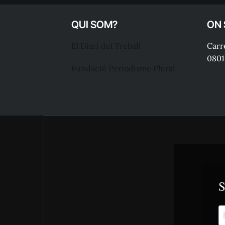
QUI SOM?
ON
El Diari del Treball
Carre
0801
Fundació Periodisme Plural