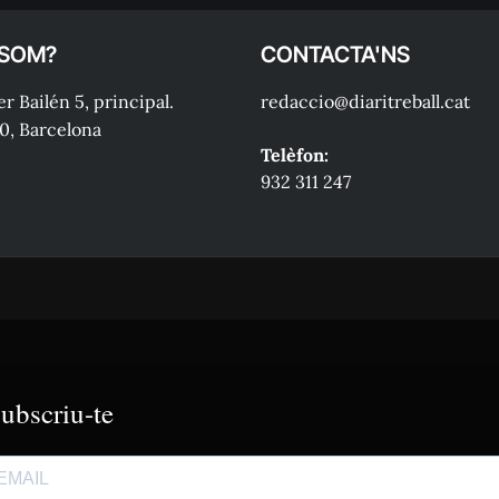
 SOM?
CONTACTA'NS
r Bailén 5, principal.
redaccio@diaritreball.cat
0, Barcelona
Telèfon:
932 311 247