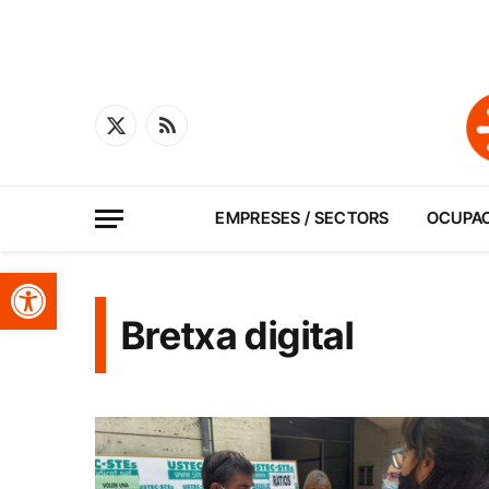
X
RSS
(Twitter)
EMPRESES / SECTORS
OCUPA
Obre la barra d'eines
Bretxa digital