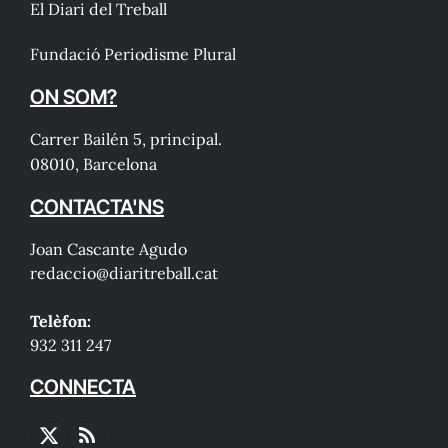
El Diari del Treball
Fundació Periodisme Plural
ON SOM?
Carrer Bailén 5, principal.
08010, Barcelona
CONTACTA'NS
Joan Cascante Agudo
redaccio@diaritreball.cat
Telèfon:
932 311 247
CONNECTA
X
RSS