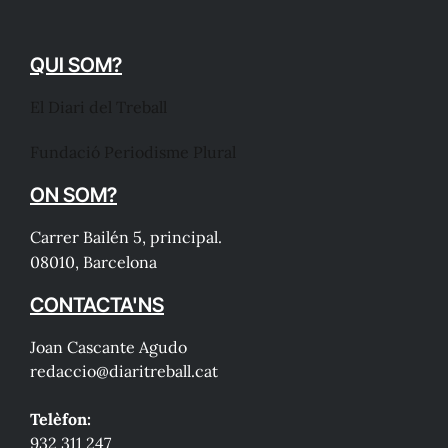
QUI SOM?
El Diari del Treball
Fundació Periodisme Plural
ON SOM?
Carrer Bailén 5, principal.
08010, Barcelona
CONTACTA'NS
Joan Cascante Agudo
redaccio@diaritreball.cat
Telèfon:
932 311 247