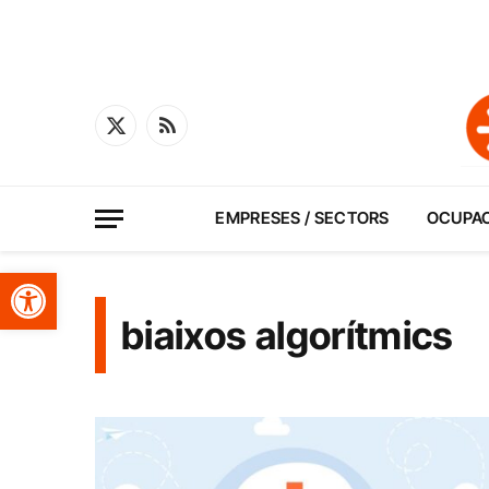
X
RSS
(Twitter)
EMPRESES / SECTORS
OCUPA
Obre la barra d'eines
biaixos algorítmics