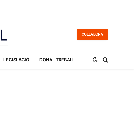
COL·LABORA
LEGISLACIÓ
DONA I TREBALL