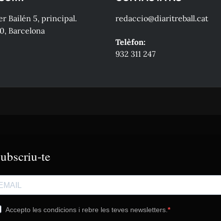
r Bailén 5, principal.
redaccio@diaritreball.cat
0, Barcelona
Telèfon:
932 311 247