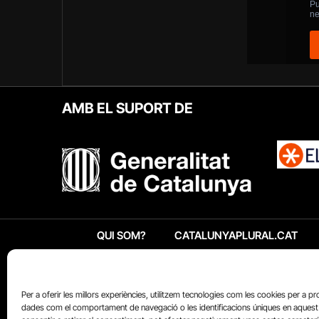
AMB EL SUPORT DE
QUI SOM?
CATALUNYAPLURAL.CAT
Per a oferir les millors experiències, utilitzem tecnologies com les cookies per a p
dades com el comportament de navegació o les identificacions úniques en aquest 