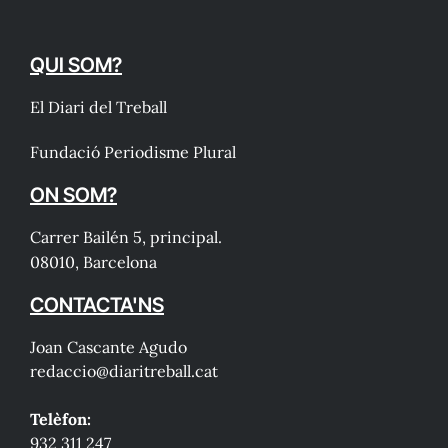
QUI SOM?
El Diari del Treball
Fundació Periodisme Plural
ON SOM?
Carrer Bailén 5, principal.
08010, Barcelona
CONTACTA'NS
Joan Cascante Agudo
redaccio@diaritreball.cat
Telèfon:
932 311 247