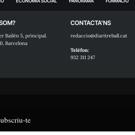
IÓ
ECONOMIA SOCIAL
PANORAMA
FORMACIÓ
 SOM?
CONTACTA'NS
r Bailén 5, principal.
redaccio@diaritreball.cat
0, Barcelona
Telèfon:
932 311 247