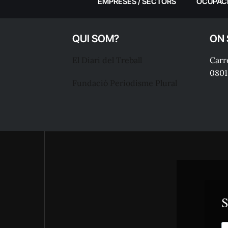
EMPRESES / SECTORS
OCUPAC
QUI SOM?
ON
El Diari del Treball
Carre
0801
Fundació Periodisme Plural