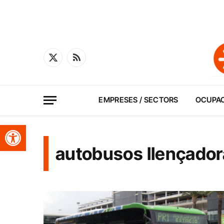
X
RSS
(Twitter)
EMPRESES / SECTORS
OCUPA
Obre la barra d'eines
autobusos llençador