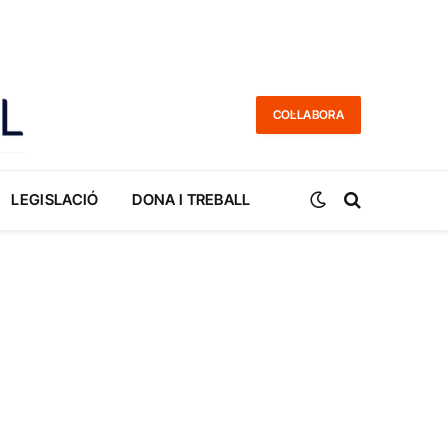
COL·LABORA
LEGISLACIÓ
DONA I TREBALL