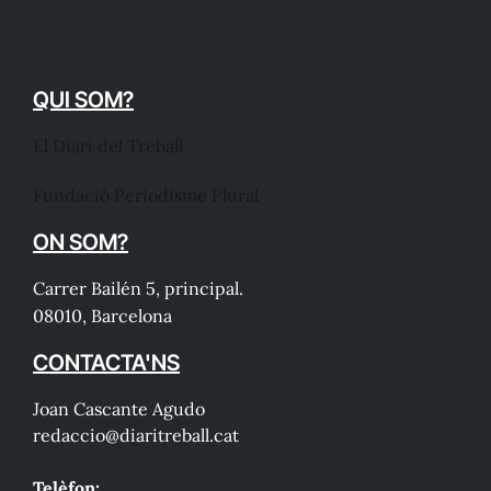
QUI SOM?
El Diari del Treball
Fundació Periodisme Plural
ON SOM?
Carrer Bailén 5, principal.
08010, Barcelona
CONTACTA'NS
Joan Cascante Agudo
redaccio@diaritreball.cat
Telèfon: