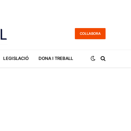
COL·LABORA
LEGISLACIÓ
DONA I TREBALL