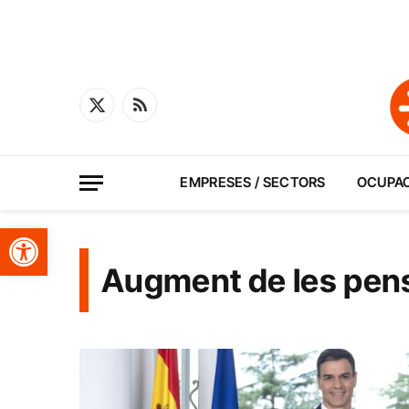
X
RSS
(Twitter)
EMPRESES / SECTORS
OCUPA
Obre la barra d'eines
Augment de les pen