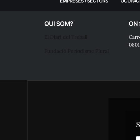
EMPRESES / SECTORS
OCUPAC
QUI SOM?
ON
El Diari del Treball
Carre
0801
Fundació Periodisme Plural