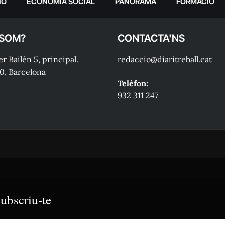
IÓ
ECONOMIA SOCIAL
PANORAMA
FORMACIÓ
 SOM?
CONTACTA'NS
r Bailén 5, principal.
redaccio@diaritreball.cat
0, Barcelona
Telèfon:
932 311 247