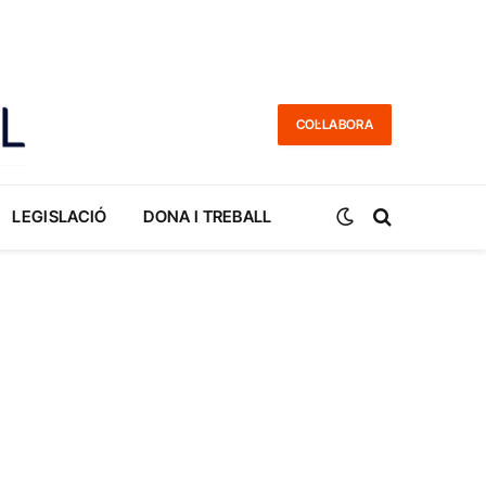
COL·LABORA
LEGISLACIÓ
DONA I TREBALL