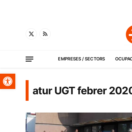
X
RSS
(Twitter)
EMPRESES / SECTORS
OCUPA
Obre la barra d'eines
atur UGT febrer 202