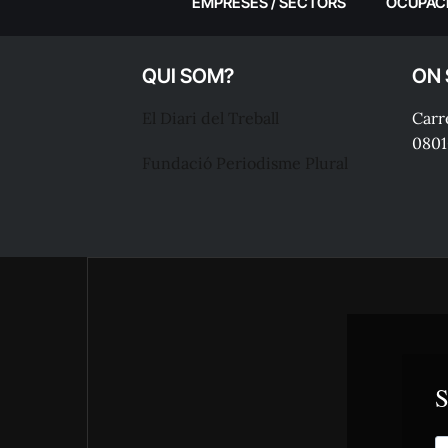
EMPRESES / SECTORS
OCUPAC
QUI SOM?
ON
El Diari del Treball
Carre
0801
Fundació Periodisme Plural