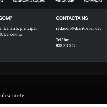
IÓ
ECONOMIA SOCIAL
PANORAMA
FORMACIÓ
 SOM?
CONTACTA'NS
r Bailén 5, principal.
redaccio@diaritreball.cat
0, Barcelona
Telèfon:
932 311 247