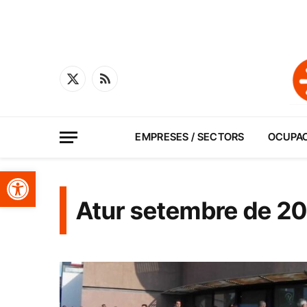
X
RSS
(Twitter)
EMPRESES / SECTORS
OCUPA
Obre la barra d'eines
Atur setembre de 20