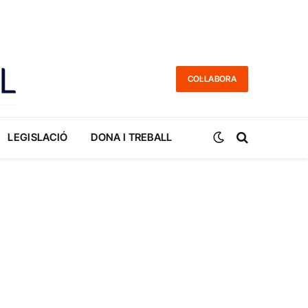
COL·LABORA
LEGISLACIÓ
DONA I TREBALL