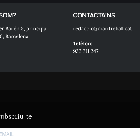
 SOM?
CONTACTA'NS
r Bailén 5, principal.
redaccio@diaritreball.cat
0, Barcelona
Telèfon:
932 311 247