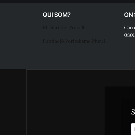
QUI SOM?
ON
El Diari del Treball
Carre
0801
Fundació Periodisme Plural