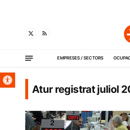
X
RSS
(Twitter)
EMPRESES / SECTORS
OCUPA
Obre la barra d'eines
Atur registrat juliol