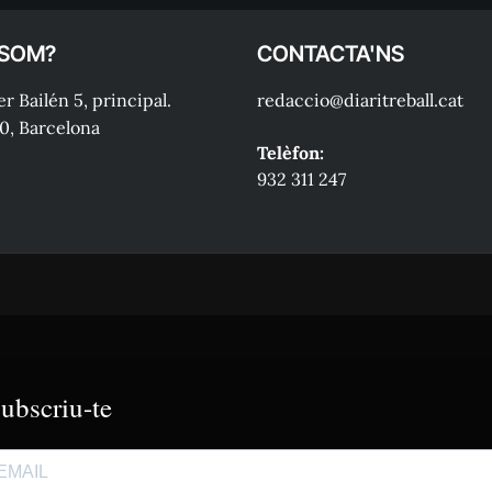
 SOM?
CONTACTA'NS
r Bailén 5, principal.
redaccio@diaritreball.cat
0, Barcelona
Telèfon:
932 311 247