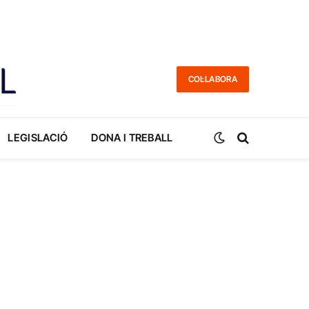
COL·LABORA
LEGISLACIÓ
DONA I TREBALL