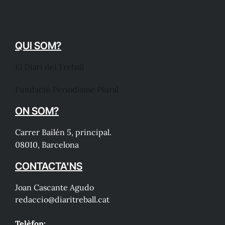
QUI SOM?
El Diari del Treball
Fundació Periodisme Plural
ON SOM?
Carrer Bailén 5, principal.
08010, Barcelona
CONTACTA'NS
Joan Cascante Agudo
redaccio@diaritreball.cat
Telèfon: