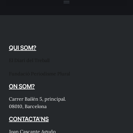
QUI SOM?
El Diari del Treball
Fundació Periodisme Plural
ON SOM?
Carrer Bailén 5, principal.
08010, Barcelona
CONTACTA'NS
Joan Cascante Agudo