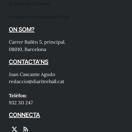
El Diari del Treball
Fundació Periodisme Plural
ON SOM?
Carrer Bailén 5, principal.
08010, Barcelona
CONTACTA'NS
Joan Cascante Agudo
redaccio@diaritreball.cat
Telèfon:
932 311 247
CONNECTA