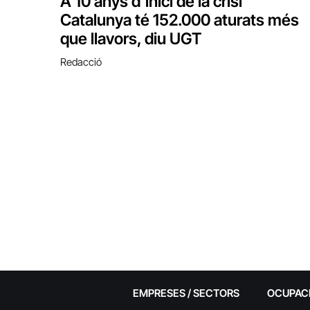
A 10 anys d’inici de la crisi
Catalunya té 152.000 aturats més
que llavors, diu UGT
Redacció
EMPRESES / SECTORS
OCUPAC