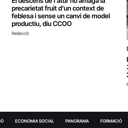
El descens de l’atur no amaga la
precarietat fruit d’un context de
feblesa i sense un canvi de model
productiu, diu CCOO
Redacció
IÓ
ECONOMIA SOCIAL
PANORAMA
FORMACIÓ