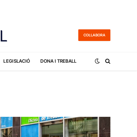
COL·LABORA
LEGISLACIÓ
DONA I TREBALL