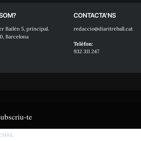
 SOM?
CONTACTA'NS
r Bailén 5, principal.
redaccio@diaritreball.cat
0, Barcelona
Telèfon:
932 311 247