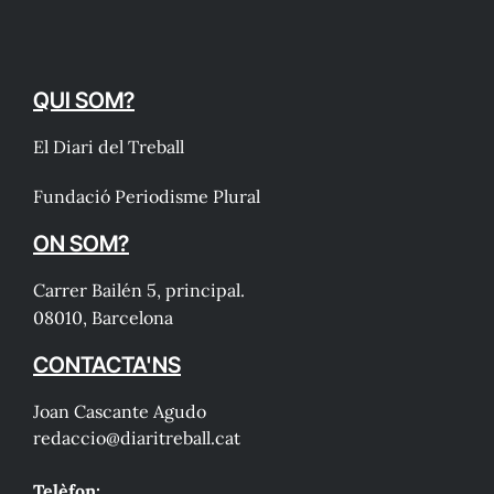
QUI SOM?
El Diari del Treball
Fundació Periodisme Plural
ON SOM?
Carrer Bailén 5, principal.
08010, Barcelona
CONTACTA'NS
Joan Cascante Agudo
redaccio@diaritreball.cat
Telèfon: