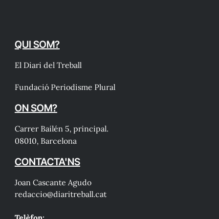
QUI SOM?
El Diari del Treball
Fundació Periodisme Plural
ON SOM?
Carrer Bailén 5, principal.
08010, Barcelona
CONTACTA'NS
Joan Cascante Agudo
redaccio@diaritreball.cat
Telèfon: