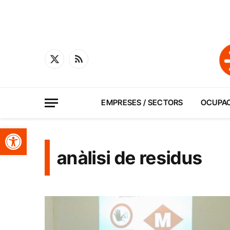
X
RSS
(Twitter)
EMPRESES / SECTORS
OCUPA
Obre la barra d'eines
anàlisi de residus