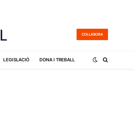
COL·LABORA
LEGISLACIÓ
DONA I TREBALL