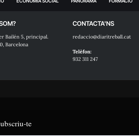
IÓ
ECONOMIA SOCIAL
PANORAMA
FORMACIÓ
 SOM?
CONTACTA'NS
r Bailén 5, principal.
redaccio@diaritreball.cat
0, Barcelona
Telèfon:
932 311 247