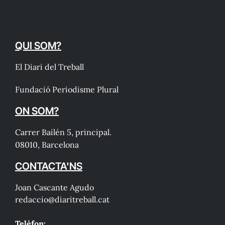
QUI SOM?
El Diari del Treball
Fundació Periodisme Plural
ON SOM?
Carrer Bailén 5, principal.
08010, Barcelona
CONTACTA'NS
Joan Cascante Agudo
redaccio@diaritreball.cat
Telèfon: