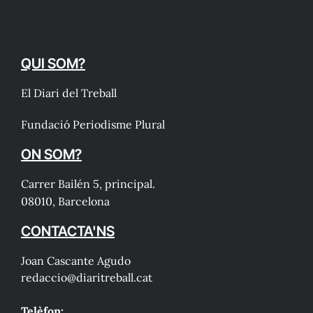
QUI SOM?
El Diari del Treball
Fundació Periodisme Plural
ON SOM?
Carrer Bailén 5, principal.
08010, Barcelona
CONTACTA'NS
Joan Cascante Agudo
redaccio@diaritreball.cat
Telèfon: