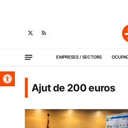
X
RSS
(Twitter)
EMPRESES / SECTORS
OCUPA
Obre la barra d'eines
Ajut de 200 euros