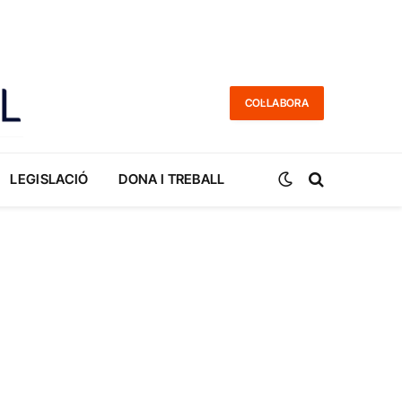
COL·LABORA
LEGISLACIÓ
DONA I TREBALL