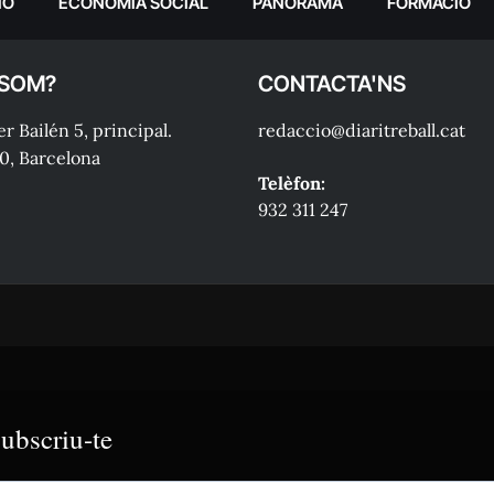
IÓ
ECONOMIA SOCIAL
PANORAMA
FORMACIÓ
 SOM?
CONTACTA'NS
r Bailén 5, principal.
redaccio@diaritreball.cat
0, Barcelona
Telèfon:
932 311 247