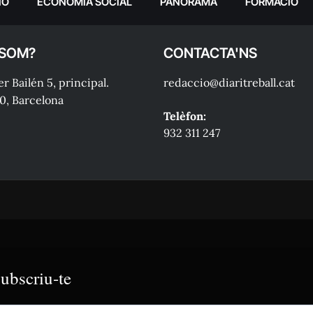
IÓ
ECONOMIA SOCIAL
PANORAMA
FORMACIÓ
 SOM?
CONTACTA'NS
r Bailén 5, principal.
redaccio@diaritreball.cat
0, Barcelona
Telèfon:
932 311 247