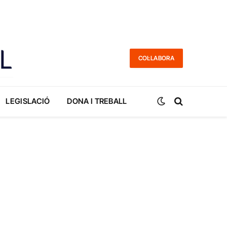
COL·LABORA
LEGISLACIÓ
DONA I TREBALL