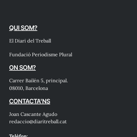
QUI SOM?
El Diari del Treball
Fundació Periodisme Plural
ON SOM?
Carrer Bailén 5, principal.
08010, Barcelona
CONTACTA'NS
Joan Cascante Agudo
redaccio@diaritreball.cat
Telèfon: