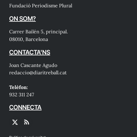
Fundació Periodisme Plural
ON SOM?
Carrer Bailén 5, principal.
08010, Barcelona
CONTACTA'NS
Joan Cascante Agudo
redaccio@diaritreball.cat
Telèfon:
932 311 247
CONNECTA
X
RSS
(Twitter)