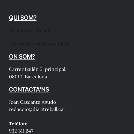
QUI SOM?
El Diari del Treball
Fundació Periodisme Plural
ON SOM?
Carrer Bailén 5, principal.
08010, Barcelona
CONTACTA'NS
Joan Cascante Agudo
redaccio@diaritreball.cat
Telèfon:
932 311 247