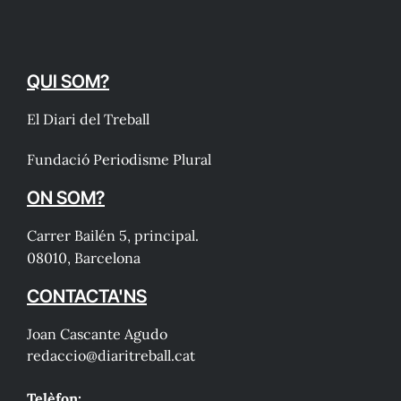
QUI SOM?
El Diari del Treball
Fundació Periodisme Plural
ON SOM?
Carrer Bailén 5, principal.
08010, Barcelona
CONTACTA'NS
Joan Cascante Agudo
redaccio@diaritreball.cat
Telèfon: