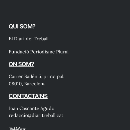
QUI SOM?
El Diari del Treball
Fundació Periodisme Plural
ON SOM?
Carrer Bailén 5, principal.
08010, Barcelona
CONTACTA'NS
Joan Cascante Agudo
redaccio@diaritreball.cat
Telèfon: