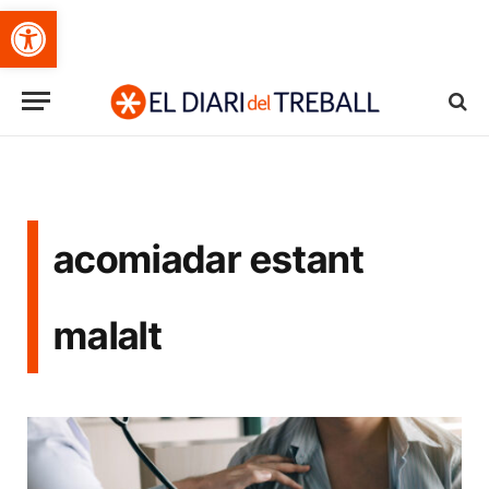
Obre la barra d'eines
acomiadar estant
malalt