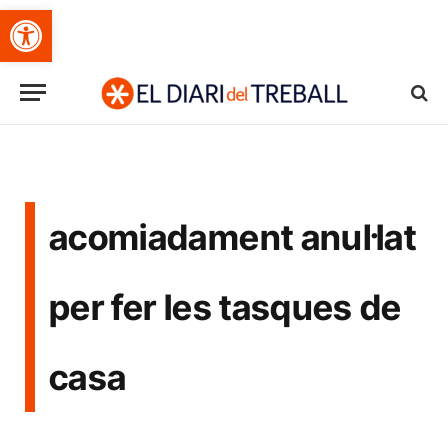
Obre la barra d'eines
acomiadament anul·lat
per fer les tasques de
casa