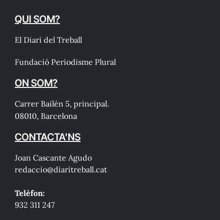
QUI SOM?
El Diari del Treball
Fundació Periodisme Plural
ON SOM?
Carrer Bailén 5, principal.
08010, Barcelona
CONTACTA'NS
Joan Cascante Agudo
redaccio@diaritreball.cat
Telèfon:
932 311 247