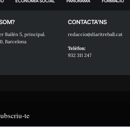
IÓ
ECONOMIA SOCIAL
PANORAMA
FORMACIÓ
 SOM?
CONTACTA'NS
r Bailén 5, principal.
redaccio@diaritreball.cat
0, Barcelona
Telèfon:
932 311 247