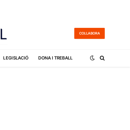
COL·LABORA
LEGISLACIÓ
DONA I TREBALL