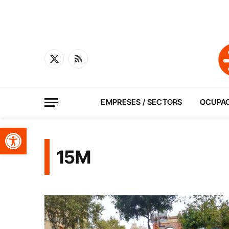
X
RSS
(Twitter)
EMPRESES / SECTORS
OCUPA
Obre la barra d'eines
15M