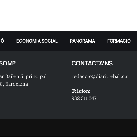
IÓ
ECONOMIA SOCIAL
PANORAMA
FORMACIÓ
 SOM?
CONTACTA'NS
r Bailén 5, principal.
redaccio@diaritreball.cat
0, Barcelona
Telèfon:
932 311 247