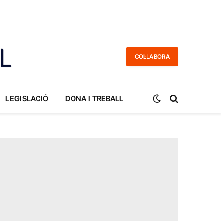
COL·LABORA
LEGISLACIÓ
DONA I TREBALL