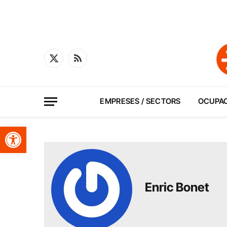
X
RSS
(Twitter)
EMPRESES / SECTORS
OCUPA
Obre la barra d'eines
Enric Bonet