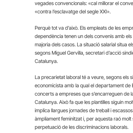
vegades convencionals: «cal millorar el conven
«contra l’esclavatge del segle XXI».
Perquè tot va d’això. Els empleats de les emp
dependència tenen un dels convenis amb els sa
majoria dels casos. La situació salarial situa e
segons Miguel Gervilla, secretari d’acció sin
Catalunya.
La precarietat laboral té a veure, segons els s
economicista amb la qual el departament de Be
concerts a empreses que s’encarreguen de la
Catalunya. Això fa que les plantilles siguin mo
implica llargues jornades de treball i escass
àmpliament feminitzat i, per aquesta raó molt 
perpetuació de les discriminacions laborals.