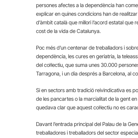
persones afectes a la dependència han come
explicar en quines condicions han de realitza
d’àmbit català que millori l’acord estatal que r
cost de la vida de Catalunya.
Poc més d’un centenar de treballadors i sobr
dependència, les cures en geriatria, la teleass
del col·lectiu, que suma unes 30.000 persones, 
Tarragona, i un dia després a Barcelona, al cor
Si en sectors amb tradició reivindicativa es p
de les pancartes o la marcialitat de la gent en
quedava clar que aquest col·lectiu no es caract
Davant l’entrada principal del Palau de la Gen
treballadores i treballadors del sector especial