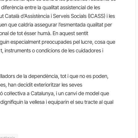
iferència entre la qualitat assistencial de les
ut Català d’Assistència i Serveis Socials (ICASS) i les
euen que caldria assegurar l’esmentada qualitat per
ersonal de tot ésser humà. En aquest sentit
iguin especialment preocupades pel lucre, cosa que
rt, instruments o condicions de les cuidadores i
balladors de la dependència, tot i que no es poden,
es, han decidit exterioritzar les seves
ió col·lectiva a Catalunya, i un canvi de model que
ignifiquin la vellesa i equiparin el seu tracte al qual
endència