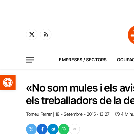
X
RSS
(Twitter)
EMPRESES / SECTORS
OCUPA
Obre la barra d'eines
«No som mules i els av
els treballadors de la 
Tomeu Ferrer
18 - Setembre - 2015 · 13:27
4 Minu