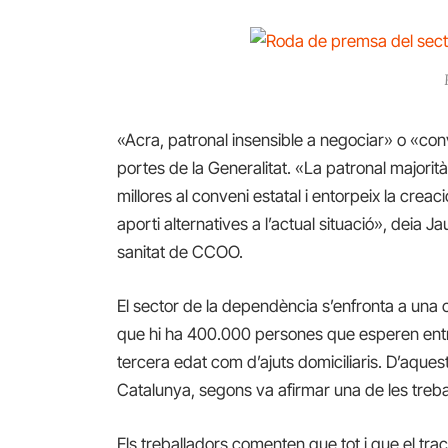
«Acra, patronal insensible a negociar» o «conv
portes de la Generalitat. «La patronal majori
millores al conveni estatal i entorpeix la creac
aporti alternatives a l’actual situació», deia 
sanitat de CCOO.
El sector de la dependència s’enfronta a una c
que hi ha 400.000 persones que esperen entra
tercera edat com d’ajuts domiciliaris. D’aque
Catalunya, segons va afirmar una de les trebal
Els treballadors comenten que tot i que el tr