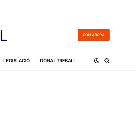
COL·LABORA
LEGISLACIÓ
DONA I TREBALL