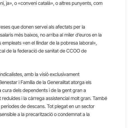
i, ja», o «conveni català», o altres punyents, com
reses que donen servei als afectats per la
laris més baixos, no arriba al miler d’euros en la
ls empleats «en el llindar de la pobresa laboral»,
dical de la federació de sanitat de CCOO de
indicalistes, amb la visió exclusivament
nestar i Família de la Generalitat atorga els
 cura dels dependents i de la gent gran a
lt reduïdes i la càrrega assistencial molt gran. També
os períodes de descans. Tot plegat en un sector
sensible a la precarització o condemnat a la