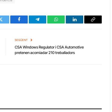
Twitter
Facebook
Telegram
WhatsApp
LinkedIn
Copy
Link
SEGÜENT
CSA Windows Regulator i CSA Automotive
pretenen acomiadar 210 treballadors