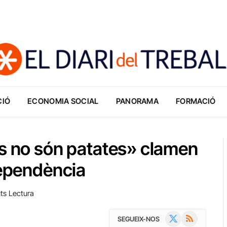
CIÓ
ECONOMIA SOCIAL
PANORAMA
FORMACIÓ
is no són patates» clamen
dependència
ts Lectura
X
RSS
SEGUEIX-NOS
(Twitter)