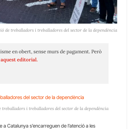
ió de treballadors i treballadores del sector de la dependència
isme en obert, sense murs de pagament. Però
n
aquest editorial.
 treballadors i treballadores del sector de la dependència
que a Catalunya s’encarreguen de l’atenció a les