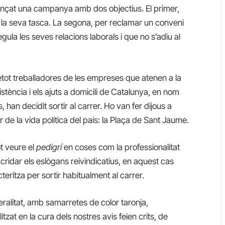
nçat una campanya amb dos objectius. El primer,
r la seva tasca. La segona, per reclamar un conveni
egula les seves relacions laborals i que no s’adiu al
etot treballadores de les empreses que atenen a la
istència i els ajuts a domicili de Catalunya, en nom
han decidit sortir al carrer. Ho van fer dijous a
 de la vida política del país: la Plaça de Sant Jaume.
ot veure el
pedigrí
en coses com la professionalitat
 cridar els eslògans reivindicatius, en aquest cas
eritza per sortir habitualment al carrer.
eralitat, amb samarretes de color taronja,
itzat en la cura dels nostres avis feien crits, de