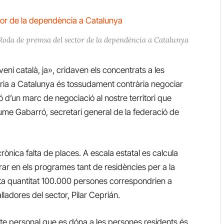
Roda de premsa del sector de la dependència a Catalunya
eni català, ja», cridaven els concentrats a les
tària a Catalunya és tossudament contrària negociar
ió d’un marc de negociació al nostre territori que
Jaume Gabarró, secretari general de la federació de
rònica falta de places. A escala estatal es calcula
r en els programes tant de residències per a la
sta quantitat 100.000 persones correspondrien a
ladores del sector, Pilar Ceprián.
acte personal que es dóna a les persones residents és