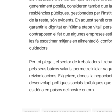
generalment positiu, consideren també que la d
residències públiques, gestionades per l’Instit
de la resta, són evidents. En aquest sentit cr
garantir la dignitat en l’última etapa vital i p
contraposen el fet que algunes empreses est
les fa escatimar mitjans en alimentació, confo
cuidadors.
Per tot plegat, el sector de treballadors i tre
pels seus baixos salaris, permetre iniciar vagu
reivindicacions. Exigeixen, doncs, la negociac
desenvolupi polítiques socials i públiques que d
es dóna en països del nostre entorn.
geriatrics
mobilització empleats geriatria
Sector dep