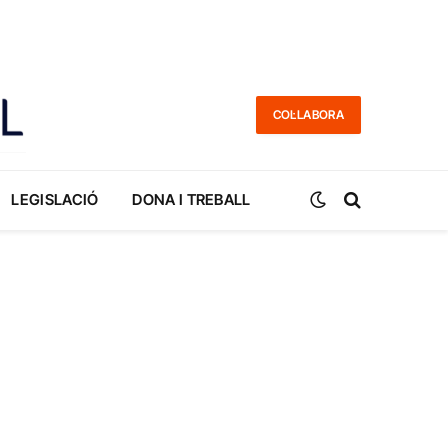
COL·LABORA
LEGISLACIÓ
DONA I TREBALL