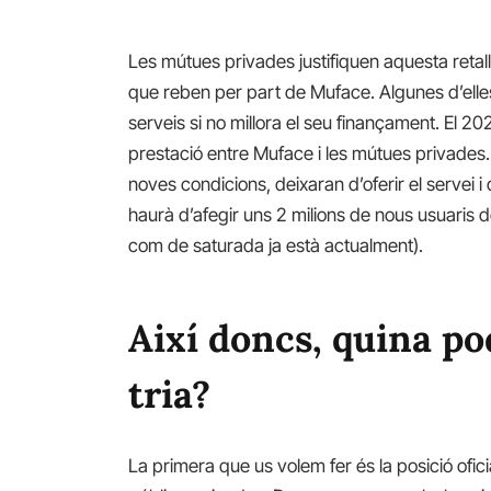
Les mútues privades justifiquen aquesta retal
que reben per part de Muface. Algunes d’ell
serveis si no millora el seu finançament. El 2
prestació entre Muface i les mútues privades
noves condicions, deixaran d’oferir el servei i
haurà d’afegir uns 2 milions de nous usuaris
com de saturada ja està actualment).
Així doncs, quina po
tria?
La primera que us volem fer és la posició ofici