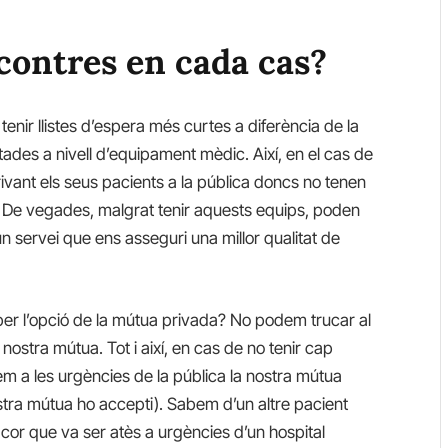
 contres en cada cas?
nir llistes d’espera més curtes a diferència de la
otades a nivell d’equipament mèdic. Així, en el cas de
vant els seus pacients a la pública doncs no tenen
 De vegades, malgrat tenir aquests equips, poden
 servei que ens asseguri una millor qualitat de
per l’opció de la mútua privada? No podem trucar al
 nostra mútua. Tot i així, en cas de no tenir cap
em a les urgències de la pública la nostra mútua
stra mútua ho accepti). Sabem d’un altre pacient
r que va ser atès a urgències d’un hospital