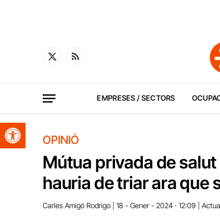
X
RSS
(Twitter)
EMPRESES / SECTORS
OCUPA
Obre la barra d'eines
OPINIÓ
Mútua privada de salut 
hauria de triar ara que 
Carles Amigó Rodrigo
18 - Gener - 2024 · 12:09
Actual