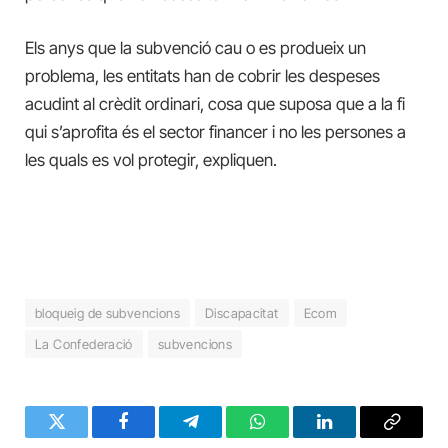
Els anys que la subvenció cau o es produeix un
problema, les entitats han de cobrir les despeses
acudint al crèdit ordinari, cosa que suposa que a la fi
qui s’aprofita és el sector financer i no les persones a
les quals es vol protegir, expliquen.
bloqueig de subvencions
Discapacitat
Ecom
La Confederació
subvencions
Twitter
Facebook
Telegram
WhatsApp
LinkedIn
Copy