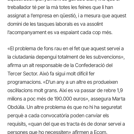
treballador té per la mà totes les feines que li han
assignat a l’empresa en qüestió, i a mesura que aquest
domini de les tasques laborals es va assolint
l’acompanyament es va espaiant cada cop més.
«El problema de fons rau en el fet que aquest servei a
la ciutadania depengui totalment de les subvencions»,
afirma un alt responsable de la Confederació del
Tercer Sector. Això fa sigui molt difícil fer
programacions. «D’un any a un altre es produeixen
oscil·lacions molt grans. Així es va passar de rebre 1,9
milions a poc més de 190.000 euros», assegura Marta
Obdúlia. Un altre problema és que no hi ha seguretat
perquè a cada convocatòria poden canviar els
requisits, «quan del que es tracta és de donar servei a
persones que ho necessiten» afirmen a Ecom.