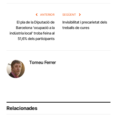
Link
ANTERIOR
SEGÜENT
El pla de la Diputació de
Invisibilitat i precarietat dels
Barcelona ‘ocupació a la
treballs de cures
indústria local’ troba feina al
51,6% dels participants
Tomeu Ferrer
Relacionades