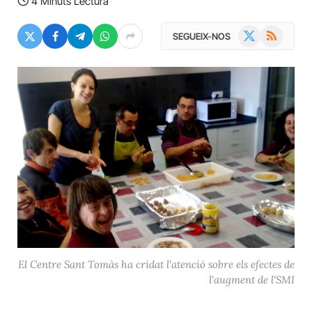
4 Minuts Lectura
X
RSS
SEGUEIX-NOS
(Twitter)
El Centre Sant Tomàs ha cridat l'atenció sobre els efectes de
l'augment de l'SMI