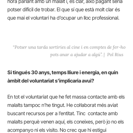
hora parlant amb un malalt i, es clar, això pagant seria
potser difícil de trobar. El que sí que està molt clar és
que mai el voluntari ha d’ocupar un lloc professional.
“Potser una tarda sortiries al cine i en comptes de fer-ho
pots anar a ajudar a algú”.
|
Pol Rius
Si tingués 30 anys, temps lliure i energia, en quin
àmbit del voluntariat s’implicaria avui?
En tot el voluntariat que he fet massa contacte amb els
malalts tampoc n’he tingut. He col·laborat més aviat
buscant recursos per a l’entitat. Tinc contacte amb
malalts perquè venen aquí, els coneixes, però jo no els
acompanyo ni els visito. No crec que hi estigui