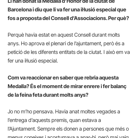
Li han donat la Medalla d’Honor de la ciutat de
Barcelona i diu que li va fer una il·lusió especial que
fos a proposta del Consell d’Associacions. Per què?
Perquè havia estat en aquest Consell durant molts
anys. Ho aprova el plenari de l’ajuntament, però és a
petició de les diferents entitats de la ciutat. I això em va
fer una il·lusió especial.
Com va reaccionar en saber que rebria aquesta
Medalla? És el moment de mirar enrere i fer balanç
de la feina feta durant molts anys?
Jo no m’ho pensava. Havia anat moltes vegades a
l’entrega d’aquests premis, quan estava a
l’Ajuntament. Sempre els donen a persones que més o
menys coneixes i acostumava a anar-hi, però mai vaig