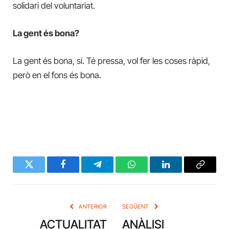
solidari del voluntariat.
La gent és bona?
La gent és bona, sí. Té pressa, vol fer les coses ràpid,
però en el fons és bona.
Twitter
Facebook
Telegram
WhatsApp
LinkedIn
Copy
Link
ANTERIOR
SEGÜENT
ACTUALITAT
ANÀLISI