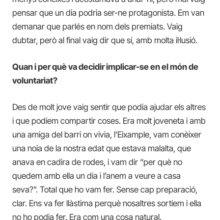
pensar que un dia podria ser-ne protagonista. Em van
demanar que parlés en nom dels premiats. Vaig
dubtar, però al final vaig dir que sí, amb molta il·lusió.
Quan i per què va decidir implicar-se en el món de
voluntariat?
Des de molt jove vaig sentir que podia ajudar els altres
i que podíem compartir coses. Era molt joveneta i amb
una amiga del barri on vivia, l’Eixample, vam conèixer
una noia de la nostra edat que estava malalta, que
anava en cadira de rodes, i vam dir “per què no
quedem amb ella un dia i l’anem a veure a casa
seva?”. Total que ho vam fer. Sense cap preparació,
clar. Ens va fer llàstima perquè nosaltres sortíem i ella
no ho podia fer. Era com una cosa natural.