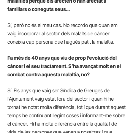
malalties perquè els afecten o han afectat a
familiars o coneguts seus…
Sí, però no és el meu cas. No recordo que quan em
vaig incorporar al sector dels malalts de càncer
coneixia cap persona que hagués patit la malaltia.
Fa més de 40 anys que viu de prop l’evolució del
càncer i el seu tractament. S’ha avançat molt en el
combat contra aquesta malaltia, no?
Sí. Els anys que vaig ser Síndica de Greuges de
l’Ajuntament vaig estat fora del sector i quan hi he
tornat he notat molta diferència, tot i que durant aquest
temps he continuant llegint coses i informant-me sobre
el càncer. Hi ha molta diferència entre la qualitat de
vida de les persones que venen a nosaltres i que