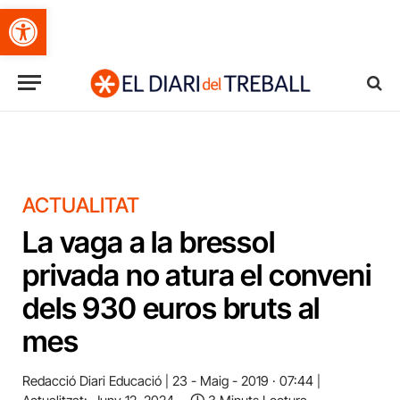
Obre la barra d'eines
ACTUALITAT
La vaga a la bressol
privada no atura el conveni
dels 930 euros bruts al
mes
Redacció Diari Educació
23 - Maig - 2019 · 07:44