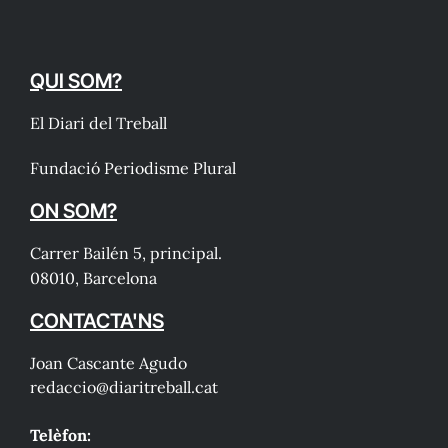
QUI SOM?
El Diari del Treball
Fundació Periodisme Plural
ON SOM?
Carrer Bailén 5, principal.
08010, Barcelona
CONTACTA'NS
Joan Cascante Agudo
redaccio@diaritreball.cat
Telèfon: