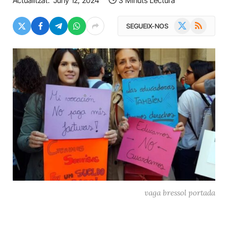
Actualitzat:
Juny 12, 2024
3 Minuts Lectura
X
RSS
SEGUEIX-NOS
(Twitter)
vaga bressol portada