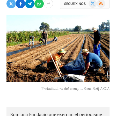
X
RSS
SEGUEIX-NOS
(Twitter)
Treballadors del camp a Sant Boi| ASCA
Som una Fundació que exercim el periodisme