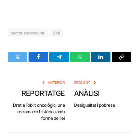
sector agropecuari
SMI
Twitter
Facebook
Telegram
WhatsApp
LinkedIn
Copy
Link
ANTERIOR
SEGÜENT
REPORTATGE
ANÀLISI
Dret a l’oblit oncològic, una
Desigualtat i pobresa
reclamació històrica amb
forma de llei