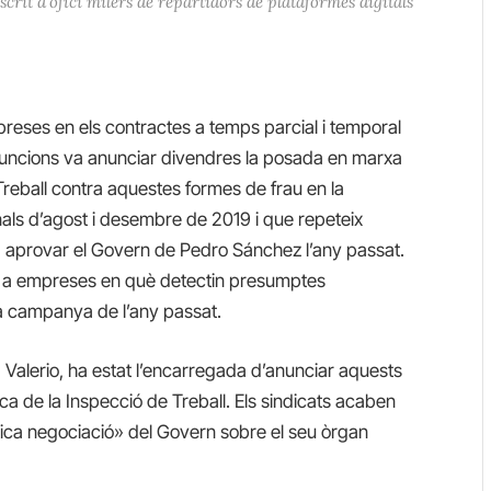
scrit d’ofici milers de repartidors de plataformes digitals
eses en els contractes a temps parcial i temporal
funcions va anunciar divendres la posada en marxa
reball contra aquestes formes de frau en la
nals d’agost i desembre de 2019 i que repeteix
a aprovar el Govern de Pedro Sánchez l’any passat.
es a empreses en què detectin presumptes
la campanya de l’any passat.
 Valerio, ha estat l’encarregada d’anunciar aquests
sca de la Inspecció de Treball. Els sindicats acaben
tica negociació» del Govern sobre el seu òrgan