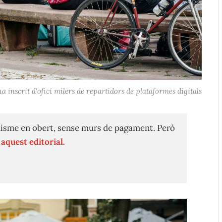
a inscrit d'ofici milers de repartidors de plataformes digitals
isme en obert, sense murs de pagament. Però
n
aquest editorial.