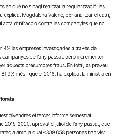
 en què no s’hagi realitzat la regularització, les
 explicat Magdalena Valerio, per analitzar el cas i,
qui acta d’infracció contra les companyies que no
n 4% les empreses investigades a través de
es campanyes de l’any passat, però incrementen
per aquests presumptes fraus. En total, es preveu
 81,9% més» que el 2018, ha explicat la ministra en
florats
est divendres el tercer informe semestral
ne 2018-2020, aprovat el juliol de l’any passat, que
tratègia amb la qual «309.058 persones han vist