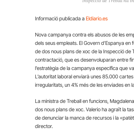
Inspecció de Treball ha in
Informació publicada a
Eldiario.es
Nova campanya contra els abusos de les empr
dels seus empleats. El Govern d’Espanya en 
de dos nous plans de xoc de la Inspecció de T
contractació, que es desenvoluparan entre fi
l’estratègia de la campanya específica que v
L’autoritat laboral enviarà unes 85.000 cart
irregularitats, un 4% més de les enviades en 
La ministra de Treball en funcions, Magdalena
dos nous plans de xoc. Valerio ha agraït la ta
de denunciar la manca de recursos i la «patè
director.