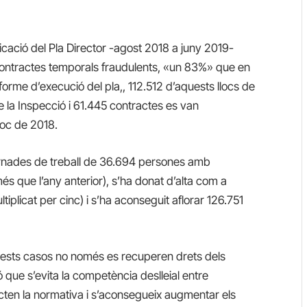
licació del Pla Director -agost 2018 a juny 2019-
7 contractes temporals fraudulents, «un 83%» que en
nforme d’execució del pla,, 112.512 d’aquests llocs de
e la Inspecció i 61.445 contractes es van
oc de 2018.
ornades de treball de 36.694 persones amb
s que l’any anterior), s’ha donat d’alta com a
iplicat per cinc) i s’ha aconseguit aflorar 126.751
uests casos no només es recuperen drets dels
nó que s’evita la competència deslleial entre
ten la normativa i s’aconsegueix augmentar els