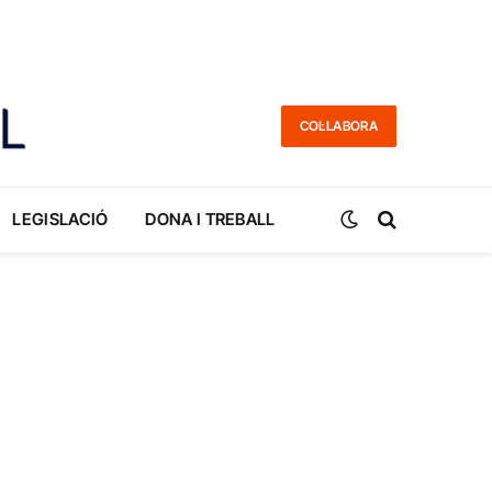
COL·LABORA
LEGISLACIÓ
DONA I TREBALL