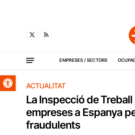
X
RSS
(Twitter)
EMPRESES / SECTORS
OCUPA
Obre la barra d'eines
ACTUALITAT
La Inspecció de Treball
empreses a Espanya pe
fraudulents