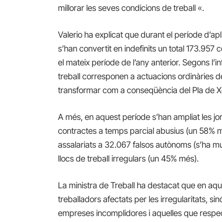
millorar les seves condicions de treball «.
Valerio ha explicat que durant el període d’ap
s’han convertit en indefinits un total 173.95
el mateix període de l’any anterior. Segons l’i
treball corresponen a actuacions ordinàries d
transformar com a conseqüència del Pla de X
A més, en aquest període s’han ampliat les j
contractes a temps parcial abusius (un 58% mé
assalariats a 32.067 falsos autònoms (s’ha mult
llocs de treball irregulars (un 45% més).
La ministra de Treball ha destacat que en aq
treballadors afectats per les irregularitats, si
empreses incomplidores i aquelles que respec